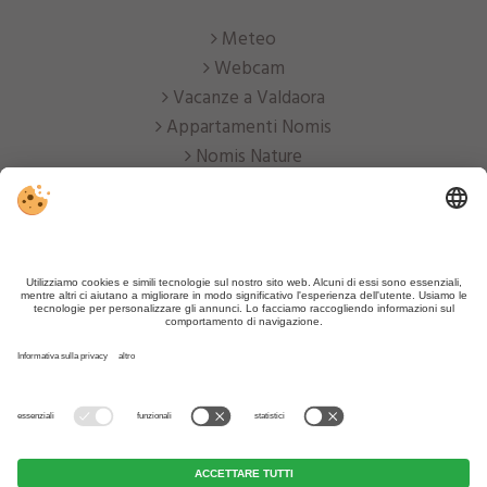
Meteo
Webcam
Vacanze a Valdaora
Appartamenti Nomis
Nomis Nature
Part. IVA IT03231180211 . CIN Appartements Nomis:
IT021106B4QQ3PKJTH . CIN Appartements Nomis Nature: